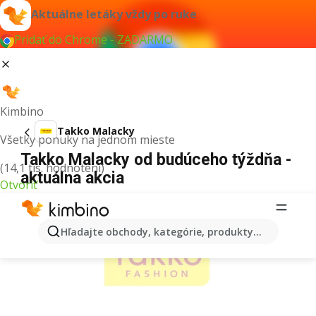
Aktuálne letáky vždy po ruke
Pridať do Chrome - ZADARMO
Kimbino
Takko Malacky
Všetky ponuky na jednom mieste
Takko Malacky od budúceho týždňa -
(14,1 tis. hodnotení)
aktuálna akcia
Otvoriť
REKLAMA
Hľadajte obchody, kategórie, produkty...