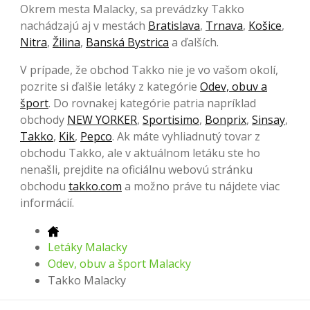
Okrem mesta Malacky, sa prevádzky Takko
nachádzajú aj v mestách
Bratislava
,
Trnava
,
Košice
,
Nitra
,
Žilina
,
Banská Bystrica
a ďalších.
V prípade, že obchod Takko nie je vo vašom okolí,
pozrite si ďalšie letáky z kategórie
Odev, obuv a
šport
. Do rovnakej kategórie patria napríklad
obchody
NEW YORKER
,
Sportisimo
,
Bonprix
,
Sinsay
,
Takko
,
Kik
,
Pepco
. Ak máte vyhliadnutý tovar z
obchodu Takko, ale v aktuálnom letáku ste ho
nenašli, prejdite na oficiálnu webovú stránku
obchodu
takko.com
a možno práve tu nájdete viac
informácií.
Letáky Malacky
Odev, obuv a šport Malacky
Takko Malacky