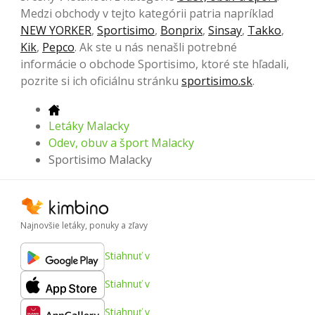
Medzi obchody v tejto kategórii patria napríklad
NEW YORKER
,
Sportisimo
,
Bonprix
,
Sinsay
,
Takko
,
Kik
,
Pepco
. Ak ste u nás nenašli potrebné
informácie o obchode Sportisimo, ktoré ste hľadali,
pozrite si ich oficiálnu stránku
sportisimo.sk
.
Letáky Malacky
Odev, obuv a šport Malacky
Sportisimo Malacky
Najnovšie letáky, ponuky a zľavy
Stiahnuť v
Stiahnuť v
Stiahnuť v