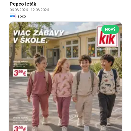
Pepco leták
06.08.2026
-
12.08.2026
Pepco
NOVÝ