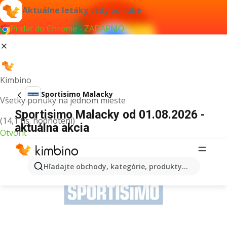
Aktuálne letáky vždy po ruke
Pridať do Chrome - ZADARMO
Kimbino
Sportisimo Malacky
Všetky ponuky na jednom mieste
Sportisimo Malacky od 01.08.2026 -
(14,1 tis. hodnotení)
aktuálna akcia
Otvoriť
REKLAMA
Hľadajte obchody, kategórie, produkty...