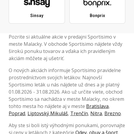
Sinsay
Bonprix
Pozrite si aktuálne akcie v predajni Sportisimo v
meste Malacky. V obchode Sportisimo nájdete vždy
širokú ponuku tovarov a vďaka ich pravidleným
akciám môžete aj ušetriť.
O nových akciách informuje Sportisimo pravidelne
prostredníctvom svojich letákov. Najnovší
Sportisimo leták u nás nájdete už dnes a je platný
01.08.2026 - 31.08.2026. Ako už určite viete, obchod
Sportisimo sa nachádza v meste Malacky, no okrem
tohto mesta ho nájdete aj v meste
Bratislava
,
Poprad
,
Liptovský Mikuláš
,
Trenčín
,
Nitra
,
Brezno
.
Aby ste si boli istý výhodnými ponukami, porovnajte
si ceny v letákoch z kategórie
Odev, obuv a šport
.