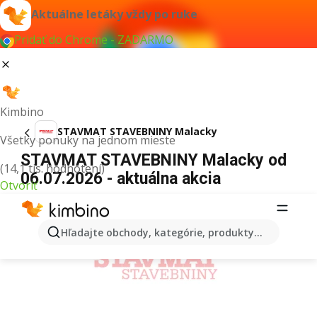
Aktuálne letáky vždy po ruke
Pridať do Chrome - ZADARMO
Kimbino
STAVMAT STAVEBNINY Malacky
Všetky ponuky na jednom mieste
STAVMAT STAVEBNINY Malacky od
(14,1 tis. hodnotení)
06.07.2026 - aktuálna akcia
Otvoriť
REKLAMA
Hľadajte obchody, kategórie, produkty...