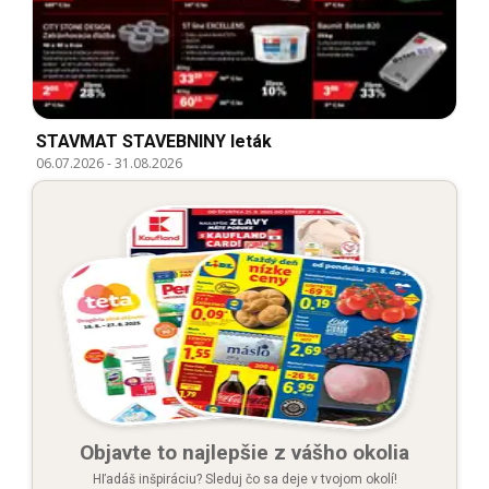
STAVMAT STAVEBNINY leták
06.07.2026
-
31.08.2026
Objavte to najlepšie z vášho okolia
Hľadáš inšpiráciu? Sleduj čo sa deje v tvojom okolí!