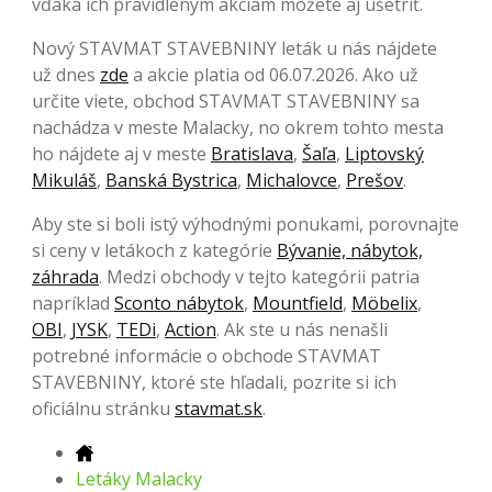
vďaka ich pravidleným akciám môžete aj ušetriť.
Nový STAVMAT STAVEBNINY leták u nás nájdete
už dnes
zde
a akcie platia od 06.07.2026. Ako už
určite viete, obchod STAVMAT STAVEBNINY sa
nachádza v meste Malacky, no okrem tohto mesta
ho nájdete aj v meste
Bratislava
,
Šaľa
,
Liptovský
Mikuláš
,
Banská Bystrica
,
Michalovce
,
Prešov
.
Aby ste si boli istý výhodnými ponukami, porovnajte
si ceny v letákoch z kategórie
Bývanie, nábytok,
záhrada
. Medzi obchody v tejto kategórii patria
napríklad
Sconto nábytok
,
Mountfield
,
Möbelix
,
OBI
,
JYSK
,
TEDi
,
Action
. Ak ste u nás nenašli
potrebné informácie o obchode STAVMAT
STAVEBNINY, ktoré ste hľadali, pozrite si ich
oficiálnu stránku
stavmat.sk
.
Letáky Malacky