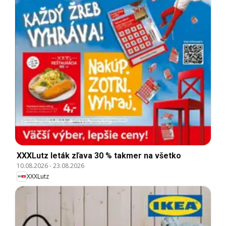
XXXLutz leták zľava 30 % takmer na všetko
10.08.2026
-
23.08.2026
XXXLutz