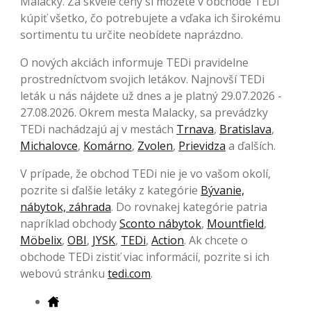
Malacky. Za skvelé ceny si môžete v obchode TEDi
kúpiť všetko, čo potrebujete a vďaka ich širokému
sortimentu tu určite neobídete naprázdno.
O nových akciách informuje TEDi pravidelne
prostredníctvom svojich letákov. Najnovší TEDi
leták u nás nájdete už dnes a je platný 29.07.2026 -
27.08.2026. Okrem mesta Malacky, sa prevádzky
TEDi nachádzajú aj v mestách
Trnava
,
Bratislava
,
Michalovce
,
Komárno
,
Zvolen
,
Prievidza
a ďalších.
V prípade, že obchod TEDi nie je vo vašom okolí,
pozrite si ďalšie letáky z kategórie
Bývanie,
nábytok, záhrada
. Do rovnakej kategórie patria
napríklad obchody
Sconto nábytok
,
Mountfield
,
Möbelix
,
OBI
,
JYSK
,
TEDi
,
Action
. Ak chcete o
obchode TEDi zistiť viac informácií, pozrite si ich
webovú stránku
tedi.com
.