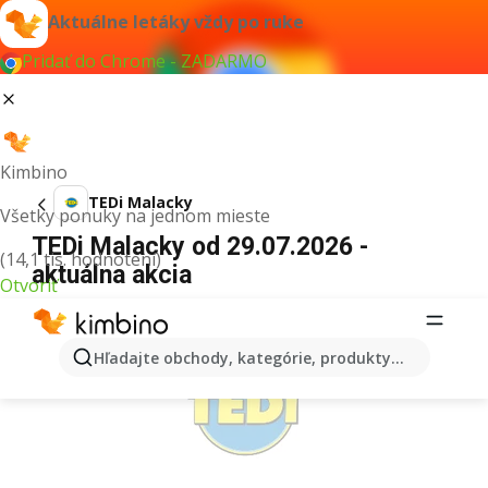
Aktuálne letáky vždy po ruke
Pridať do Chrome - ZADARMO
Kimbino
TEDi Malacky
Všetky ponuky na jednom mieste
TEDi Malacky od 29.07.2026 -
(14,1 tis. hodnotení)
aktuálna akcia
Otvoriť
REKLAMA
Hľadajte obchody, kategórie, produkty...