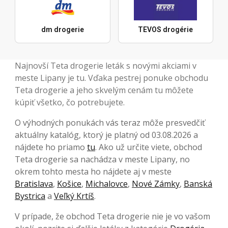
dm drogerie
TEVOS drogérie
Najnovší Teta drogerie leták s novými akciami v
meste Lipany je tu. Vďaka pestrej ponuke obchodu
Teta drogerie a jeho skvelým cenám tu môžete
kúpiť všetko, čo potrebujete.
O výhodných ponukách vás teraz môže presvedčiť
aktuálny katalóg, ktorý je platný od 03.08.2026 a
nájdete ho priamo
tu
. Ako už určite viete, obchod
Teta drogerie sa nachádza v meste Lipany, no
okrem tohto mesta ho nájdete aj v meste
Bratislava
,
Košice
,
Michalovce
,
Nové Zámky
,
Banská
Bystrica
a
Veľký Krtíš
.
V prípade, že obchod Teta drogerie nie je vo vašom