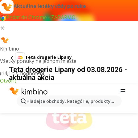
Aktuálne letáky vždy po ruke
Pridať do Chrome - ZADARMO
Kimbino
Teta drogerie Lipany
Všetky ponuky na jednom mieste
Teta drogerie Lipany od 03.08.2026 -
(14,1 tis. hodnotení)
aktuálna akcia
Otvoriť
REKLAMA
Hľadajte obchody, kategórie, produkty...