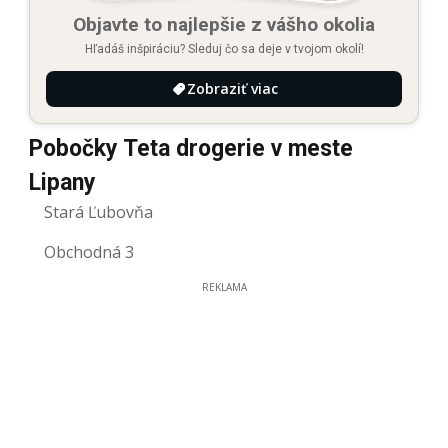
Objavte to najlepšie z vášho okolia
Hľadáš inšpiráciu? Sleduj čo sa deje v tvojom okolí!
Zobraziť viac
Pobočky Teta drogerie v meste
Lipany
Stará Ľubovňa
Obchodná 3
REKLAMA