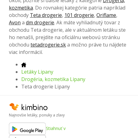
okolí, pozrite si ďalšie letáky z kategórie
Drogéria,
kozmetika
. Do rovnakej kategórie patria napríklad
obchody
Teta drogerie
,
101 drogerie
,
Oriflame
,
Avon
a
dm drogerie
. Ak máte vyhliadnutý tovar z
obchodu Teta drogerie, ale v aktuálnom letáku ste
ho nenašli, prejdite na oficiálnu webovú stránku
obchodu
tetadrogerie.sk
a možno práve tu nájdete
viac informácií.
Letáky Lipany
Drogéria, kozmetika Lipany
Teta drogerie Lipany
Najnovšie letáky, ponuky a zľavy
Stiahnuť v