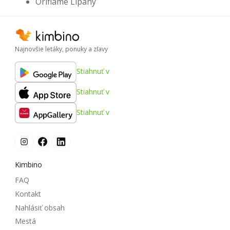
Oriflame Lipany
Najnovšie letáky, ponuky a zľavy
Stiahnuť v
Stiahnuť v
Stiahnuť v
Kimbino
FAQ
Kontakt
Nahlásiť obsah
Mestá