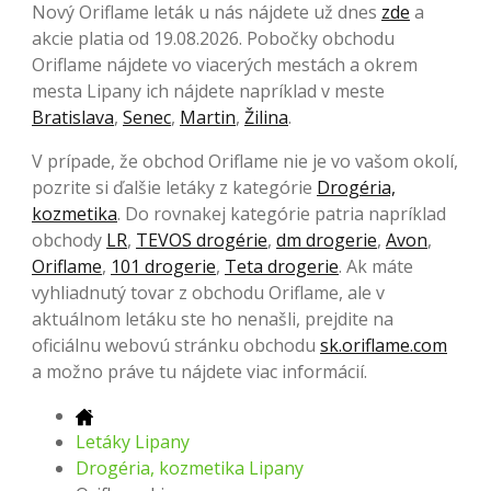
Nový Oriflame leták u nás nájdete už dnes
zde
a
akcie platia od 19.08.2026. Pobočky obchodu
Oriflame nájdete vo viacerých mestách a okrem
mesta Lipany ich nájdete napríklad v meste
Bratislava
,
Senec
,
Martin
,
Žilina
.
V prípade, že obchod Oriflame nie je vo vašom okolí,
pozrite si ďalšie letáky z kategórie
Drogéria,
kozmetika
. Do rovnakej kategórie patria napríklad
obchody
LR
,
TEVOS drogérie
,
dm drogerie
,
Avon
,
Oriflame
,
101 drogerie
,
Teta drogerie
. Ak máte
vyhliadnutý tovar z obchodu Oriflame, ale v
aktuálnom letáku ste ho nenašli, prejdite na
oficiálnu webovú stránku obchodu
sk.oriflame.com
a možno práve tu nájdete viac informácií.
Letáky Lipany
Drogéria, kozmetika Lipany