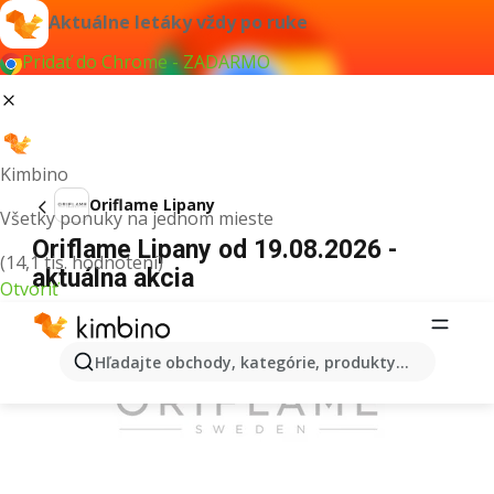
Aktuálne letáky vždy po ruke
Pridať do Chrome - ZADARMO
Kimbino
Oriflame Lipany
Všetky ponuky na jednom mieste
Oriflame Lipany od 19.08.2026 -
(14,1 tis. hodnotení)
aktuálna akcia
Otvoriť
REKLAMA
Hľadajte obchody, kategórie, produkty...