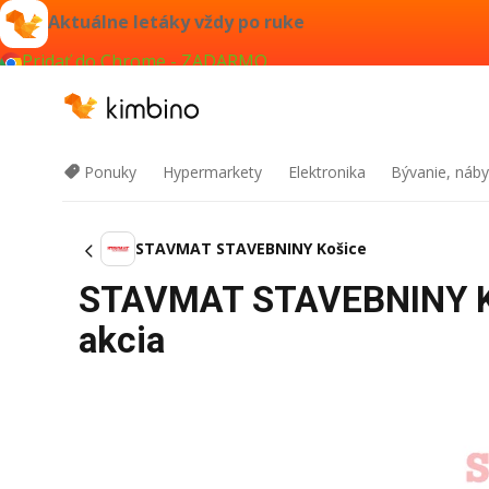
Aktuálne letáky vždy po ruke
Pridať do Chrome - ZADARMO
Ponuky
Hypermarkety
Elektronika
Bývanie, náby
STAVMAT STAVEBNINY Košice
STAVMAT STAVEBNINY Koš
akcia