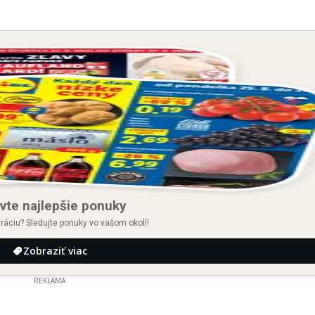
vte najlepšie ponuky
iráciu? Sledujte ponuky vo vašom okolí!
Zobraziť viac
REKLAMA