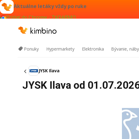
Aktuálne letáky vždy po ruke
Pridať do Chrome - ZADARMO
Ponuky
Hypermarkety
Elektronika
Bývanie, náby
JYSK Ilava
JYSK Ilava od 01.07.2026