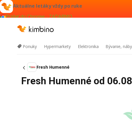
Aktuálne letáky vždy po ruke
Pridať do Chrome - ZADARMO
Ponuky
Hypermarkety
Elektronika
Bývanie, náby
Fresh Humenné
Fresh Humenné od 06.08.