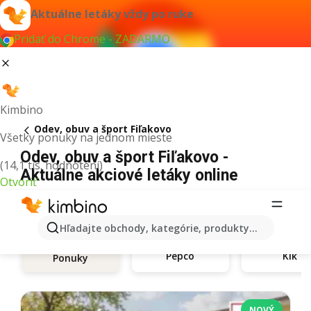
Aktuálne letáky vždy po ruke
Pridať do Chrome - ZADARMO
Kimbino
Odev, obuv a šport Fiľakovo
Všetky ponuky na jednom mieste
Odev, obuv a šport Fiľakovo -
(14,1 tis. hodnotení)
Aktuálne akciové letáky online
Otvoriť
Hľadajte obchody, kategórie, produkty...
Pepco
Kik
Ponuky
NOVÝ