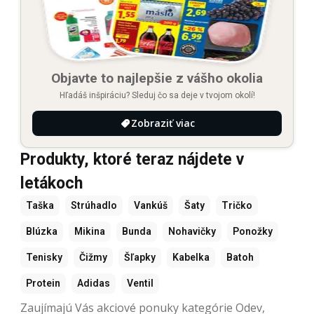
Objavte to najlepšie z vášho okolia
Hľadáš inšpiráciu? Sleduj čo sa deje v tvojom okolí!
Zobraziť viac
Produkty, ktoré teraz nájdete v
letákoch
Taška
Strúhadlo
Vankúš
Šaty
Tričko
Blúzka
Mikina
Bunda
Nohavičky
Ponožky
Tenisky
Čižmy
Šľapky
Kabelka
Batoh
Protein
Adidas
Ventil
Zaujímajú Vás akciové ponuky kategórie Odev,