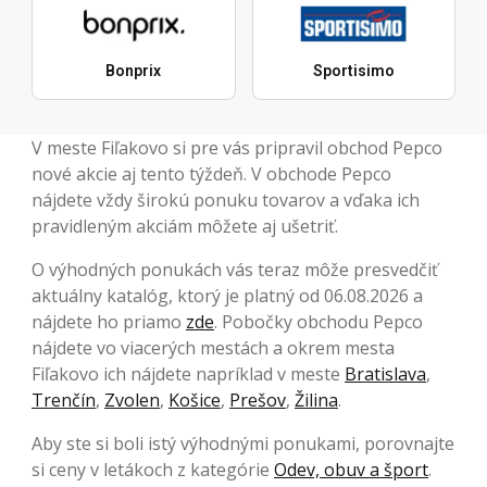
Bonprix
Sportisimo
V meste Fiľakovo si pre vás pripravil obchod Pepco
nové akcie aj tento týždeň. V obchode Pepco
nájdete vždy širokú ponuku tovarov a vďaka ich
pravidleným akciám môžete aj ušetriť.
O výhodných ponukách vás teraz môže presvedčiť
aktuálny katalóg, ktorý je platný od 06.08.2026 a
nájdete ho priamo
zde
. Pobočky obchodu Pepco
nájdete vo viacerých mestách a okrem mesta
Fiľakovo ich nájdete napríklad v meste
Bratislava
,
Trenčín
,
Zvolen
,
Košice
,
Prešov
,
Žilina
.
Aby ste si boli istý výhodnými ponukami, porovnajte
si ceny v letákoch z kategórie
Odev, obuv a šport
.