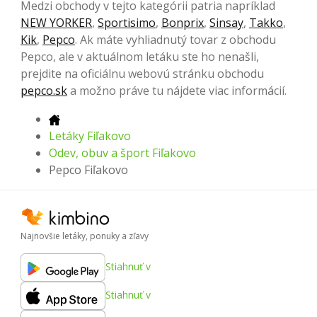
Medzi obchody v tejto kategórii patria napríklad
NEW YORKER
,
Sportisimo
,
Bonprix
,
Sinsay
,
Takko
,
Kik
,
Pepco
. Ak máte vyhliadnutý tovar z obchodu
Pepco, ale v aktuálnom letáku ste ho nenašli,
prejdite na oficiálnu webovú stránku obchodu
pepco.sk
a možno práve tu nájdete viac informácií.
Letáky Fiľakovo
Odev, obuv a šport Fiľakovo
Pepco Fiľakovo
Najnovšie letáky, ponuky a zľavy
Stiahnuť v
Stiahnuť v