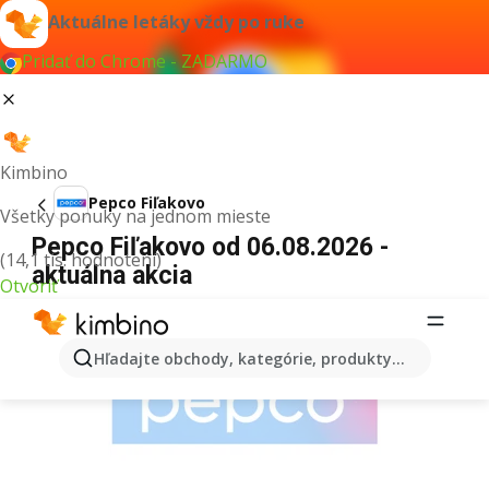
Aktuálne letáky vždy po ruke
Pridať do Chrome - ZADARMO
Kimbino
Pepco Fiľakovo
Všetky ponuky na jednom mieste
Pepco Fiľakovo od 06.08.2026 -
(14,1 tis. hodnotení)
aktuálna akcia
Otvoriť
REKLAMA
Hľadajte obchody, kategórie, produkty...