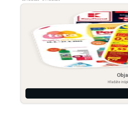
Obja
Hľadáte inšp