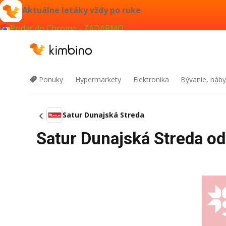
Aktuálne letáky vždy po ruke
Pridať do Chrome - ZADARMO
Ponuky
Hypermarkety
Elektronika
Bývanie, náby
Satur Dunajská Streda
Satur Dunajská Streda od