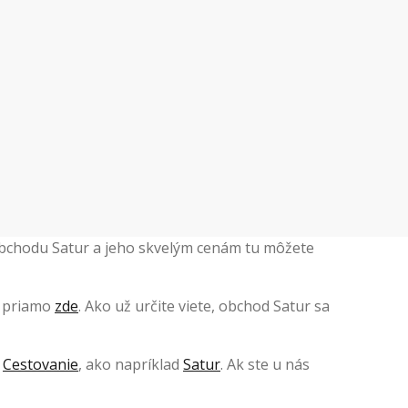
 obchodu Satur a jeho skvelým cenám tu môžete
o priamo
zde
. Ako už určite viete, obchod Satur sa
e
Cestovanie
, ako napríklad
Satur
. Ak ste u nás