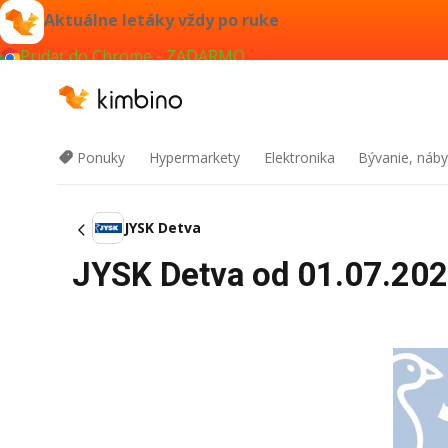
Aktuálne letáky vždy po ruke
Pridať do Chrome - ZADARMO
Ponuky
Hypermarkety
Elektronika
Bývanie, náby
JYSK Detva
JYSK Detva od 01.07.2026