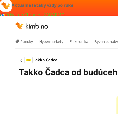
Aktuálne letáky vždy po ruke
Pridať do Chrome - ZADARMO
Ponuky
Hypermarkety
Elektronika
Bývanie, náby
Takko Čadca
Takko Čadca od budúceho