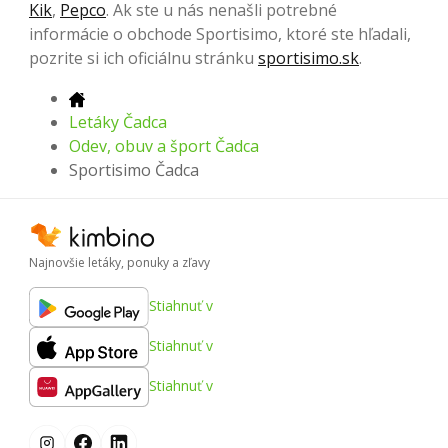
Kik
,
Pepco
. Ak ste u nás nenašli potrebné
informácie o obchode Sportisimo, ktoré ste hľadali,
pozrite si ich oficiálnu stránku
sportisimo.sk
.
Letáky Čadca
Odev, obuv a šport Čadca
Sportisimo Čadca
Najnovšie letáky, ponuky a zľavy
Stiahnuť v
Stiahnuť v
Stiahnuť v