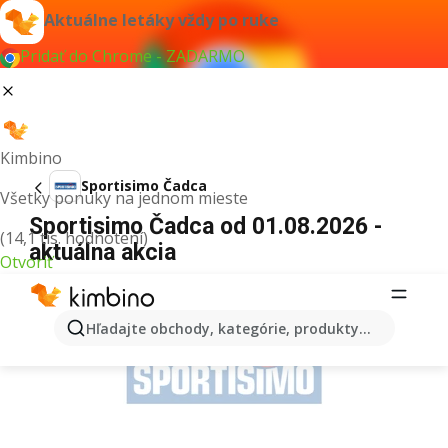
Aktuálne letáky vždy po ruke
Pridať do Chrome - ZADARMO
Kimbino
Sportisimo Čadca
Všetky ponuky na jednom mieste
Sportisimo Čadca od 01.08.2026 -
(14,1 tis. hodnotení)
aktuálna akcia
Otvoriť
REKLAMA
Hľadajte obchody, kategórie, produkty...