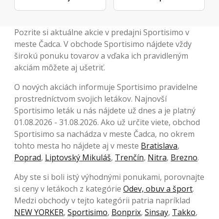
Pozrite si aktuálne akcie v predajni Sportisimo v
meste Čadca. V obchode Sportisimo nájdete vždy
širokú ponuku tovarov a vďaka ich pravidleným
akciám môžete aj ušetriť.
O nových akciách informuje Sportisimo pravidelne
prostredníctvom svojich letákov. Najnovší
Sportisimo leták u nás nájdete už dnes a je platný
01.08.2026 - 31.08.2026. Ako už určite viete, obchod
Sportisimo sa nachádza v meste Čadca, no okrem
tohto mesta ho nájdete aj v meste
Bratislava
,
Poprad
,
Liptovský Mikuláš
,
Trenčín
,
Nitra
,
Brezno
.
Aby ste si boli istý výhodnými ponukami, porovnajte
si ceny v letákoch z kategórie
Odev, obuv a šport
.
Medzi obchody v tejto kategórii patria napríklad
NEW YORKER
,
Sportisimo
,
Bonprix
,
Sinsay
,
Takko
,