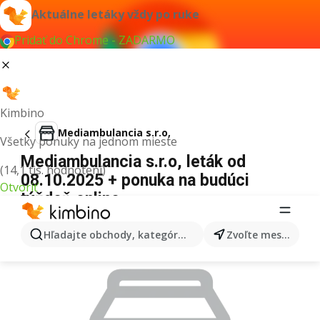
Aktuálne letáky vždy po ruke
Pridať do Chrome - ZADARMO
Kimbino
Mediambulancia s.r.o,
Všetky ponuky na jednom mieste
Mediambulancia s.r.o, leták od
(14,1 tis. hodnotení)
08.10.2025 + ponuka na budúci
Otvoriť
týždeň online
REKLAMA
Hľadajte obchody, kategórie, produkty...
Zvoľte mesto