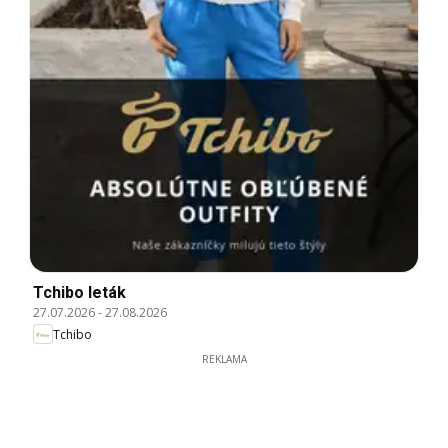
Tchibo leták
27.07.2026
-
27.08.2026
Tchibo
REKLAMA