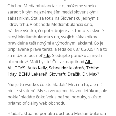
Obchod Mediambulancia s.r.o, môžeme smelo
zaradiť k tým najznámejším medzi slovenskými
zákazníkmi. Stal sa totiž na Slovensku jedným z
lídrov trhu. V obchode Mediambulancia s.r.o,
nájdete všetko, čo potrebujete a k tomu za skvelé
ceny! Mediambulancia s.r.o, svojich zákazníkov
pravidelne teší novými a výhodnými akciami. Čo je
pripravené práve teraz, a teda od 08.10.2025? Na to
sa môžete pozrieť
zde
. Sledujete ponuku aj iných
obchodov? Mali by ste! Čo tak napríklad
Albi
,
ALLTOYS
,
Auto Kelly
,
Schneider lekáreň
,
Tchibo
,
1day
,
BENU Lekáreň
,
Slovnaft
,
Dráčik
,
Dr. Max
?
Nie je tu všetko, čo ste hľadali? Mrzí na to, ale nič
nie je stratené. My sa venujeme hlavne letákom, ale
pokiaľ hľadáte čokoľvek z bežnej ponuky, skúste
priamo oficiálny web obchodu .
Hľadať aktuálnu ponuku obchodu Mediambulancia