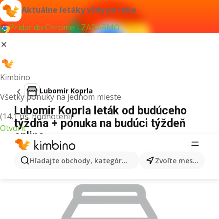
Aktuálne letáky vždy po ruke
Pridať do Chrome - ZADARMO
Kimbino
Lubomir Koprla
Všetky ponuky na jednom mieste
Lubomir Koprla leták od budúceho
(14,1 tis. hodnotení)
týždňa + ponuka na budúci týždeň
Otvoriť
online
REKLAMA
Hľadajte obchody, kategórie, produkty...
Zvoľte mesto