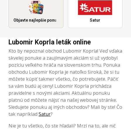
Objavte najlepšie ponuky
Satur
Lubomir Koprla leták online
Kto by nepoznal obchod Lubomir Koprla! Veď vďaka
skvelej ponuke a zaujímavým akciám si už vydobyl
pozíciu veľkého hráča na slovenskom trhu. Ponuka
obchodu Lubomir Koprla je natoľko široká, že si tu
môžete kúpiť takmer všetko, čo potrebujete. Páčiť
sa vám budú aj ceny! Lubomir Koprla prichádza
pravidelne s novými akciami. Aktuálnu ponuku
platnú od môžete nájsť na našej webovej stránke.
Sledujete ponuku aj iných obchodov? Mali by ste! Čo
tak napríklad
Satur
?
Nie je tu všetko, čo ste hľadali? Mrzí na to, ale nič