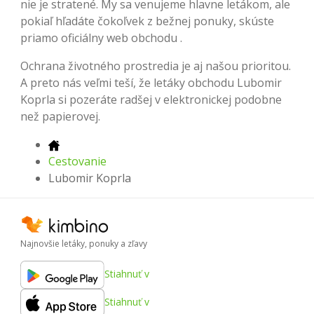
nie je stratené. My sa venujeme hlavne letákom, ale
pokiaľ hľadáte čokoľvek z bežnej ponuky, skúste
priamo oficiálny web obchodu .
Ochrana životného prostredia je aj našou prioritou.
A preto nás veľmi teší, že letáky obchodu Lubomir
Koprla si pozeráte radšej v elektronickej podobne
než papierovej.
Cestovanie
Lubomir Koprla
Najnovšie letáky, ponuky a zľavy
Stiahnuť v
Stiahnuť v