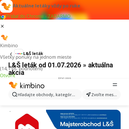
Aktuálne letáky vždy po ruke
Pridať do Chrome - ZADARMO
Kimbino
L&Š leták
Všetky ponuky na jednom mieste
L&Š leták od 01.07.2026 » aktuálna
(14,1 tis. hodnotení)
akcia
Otvoriť
REKLAMA
Hľadajte obchody, kategórie, produkty...
Zvoľte mesto