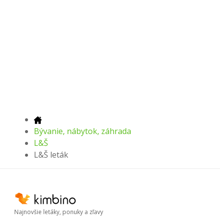
Bývanie, nábytok, záhrada
L&Š
L&Š leták
Najnovšie letáky, ponuky a zľavy