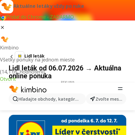
Aktuálne letáky vždy po ruke
Pridať do Chrome - ZADARMO
Kimbino
Lidl leták
Všetky ponuky na jednom mieste
Lidl leták od 06.07.2026 → Aktuálna
(14,1 tis. hodnotení)
online ponuka
Otvoriť
REKLAMA
Hľadajte obchody, kategórie, produkty...
Zvoľte mesto