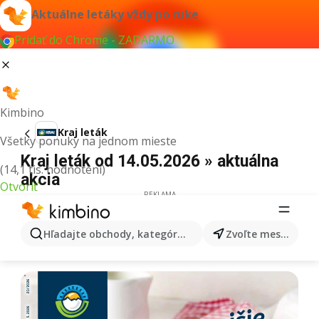
Aktuálne letáky vždy po ruke
Pridať do Chrome - ZADARMO
Kimbino
Kraj leták
Všetky ponuky na jednom mieste
Kraj leták od 14.05.2026 » aktuálna
(14,1 tis. hodnotení)
akcia
Otvoriť
REKLAMA
Hľadajte obchody, kategórie, produkty...
Zvoľte mesto