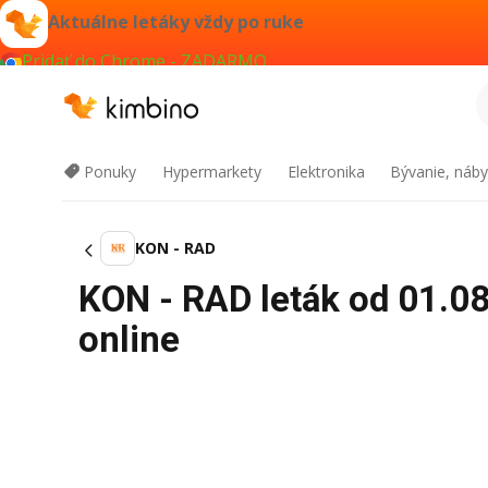
Aktuálne letáky vždy po ruke
Pridať do Chrome - ZADARMO
Ponuky
Hypermarkety
Elektronika
Bývanie, náby
KON - RAD
KON - RAD leták od 01.0
online