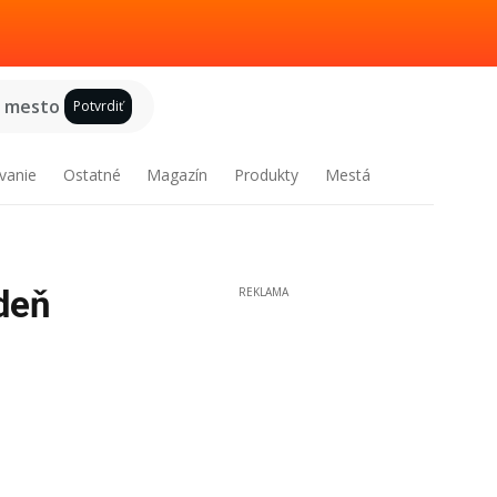
e mesto
Potvrdiť
vanie
Ostatné
Magazín
Produkty
Mestá
deň
REKLAMA