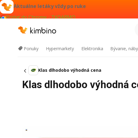
Aktuálne letáky vždy po ruke
Pridať do Chrome - ZADARMO
Ponuky
Hypermarkety
Elektronika
Bývanie, náby
Klas dlhodobo výhodná cena
Klas dlhodobo výhodná c