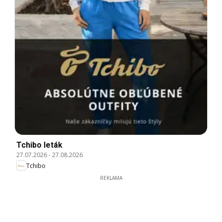
Tchibo leták
27.07.2026
-
27.08.2026
Tchibo
REKLAMA