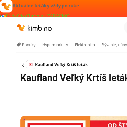
Aktuálne letáky vždy po ruke
Pridať do Chrome - ZADARMO
Ponuky
Hypermarkety
Elektronika
Bývanie, náby
Kaufland Veľký Krtíš leták
Kaufland Veľký Krtíš let