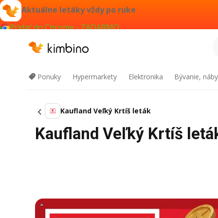
Aktuálne letáky vždy po ruke
Pridať do Chrome - ZADARMO
Ponuky
Hypermarkety
Elektronika
Bývanie, náby
Kaufland Veľký Krtíš leták
Kaufland Veľký Krtíš let