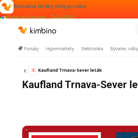
Aktuálne letáky vždy po ruke
Pridať do Chrome - ZADARMO
Ponuky
Hypermarkety
Elektronika
Bývanie, náby
Kaufland Trnava-Sever leták
Kaufland Trnava-Sever le