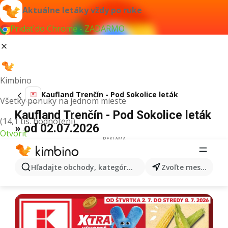
Aktuálne letáky vždy po ruke
Pridať do Chrome - ZADARMO
Kimbino
Kaufland Trenčín - Pod Sokolice leták
Všetky ponuky na jednom mieste
Kaufland Trenčín - Pod Sokolice leták
(14,1 tis. hodnotení)
» od 02.07.2026
Otvoriť
REKLAMA
Hľadajte obchody, kategórie, produkty...
Zvoľte mesto