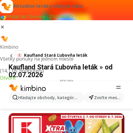
Aktuálne letáky vždy po ruke
Pridať do Chrome - ZADARMO
Kimbino
Kaufland Stará Ľubovňa leták
Všetky ponuky na jednom mieste
Kaufland Stará Ľubovňa leták » od
(14,1 tis. hodnotení)
02.07.2026
Otvoriť
REKLAMA
Hľadajte obchody, kategórie, produkty...
Zvoľte mesto