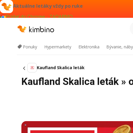
Aktuálne letáky vždy po ruke
Pridať do Chrome - ZADARMO
Ponuky
Hypermarkety
Elektronika
Bývanie, náby
Kaufland Skalica leták
Kaufland Skalica leták »