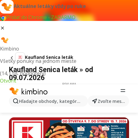
Aktuálne letáky vždy po ruke
Pridať do Chrome - ZADARMO
Kimbino
Kaufland Senica leták
Všetky ponuky na jednom mieste
Kaufland Senica leták » od
(14,1 tis. hodnotení)
09.07.2026
Otvoriť
REKLAMA
Hľadajte obchody, kategórie, produkty...
Zvoľte mesto