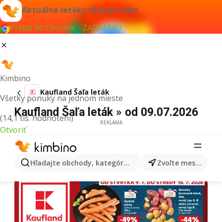
Aktuálne letáky vždy po ruke
Pridať do Chrome - ZADARMO
Kimbino
Kaufland Šaľa leták
Všetky ponuky na jednom mieste
Kaufland Šaľa leták » od 09.07.2026
(14,1 tis. hodnotení)
REKLAMA
Otvoriť
Hľadajte obchody, kategórie, produkty...
Zvoľte mesto