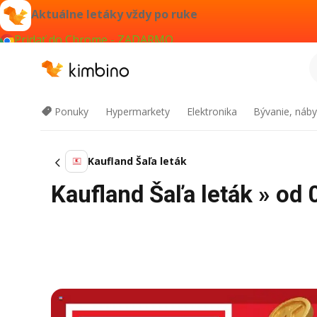
Aktuálne letáky vždy po ruke
Pridať do Chrome - ZADARMO
Ponuky
Hypermarkety
Elektronika
Bývanie, náby
Kaufland Šaľa leták
Kaufland Šaľa leták » od