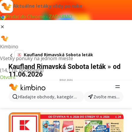
Aktuálne letáky vždy po ruke
Pridať do Chrome - ZADARMO
Kimbino
Kaufland Rimavská Sobota leták
Všetky ponuky na jednom mieste
Kaufland Rimavská Sobota leták » od
(14,1 tis. hodnotení)
11.06.2026
Otvoriť
REKLAMA
Hľadajte obchody, kategórie, produkty...
Zvoľte mesto