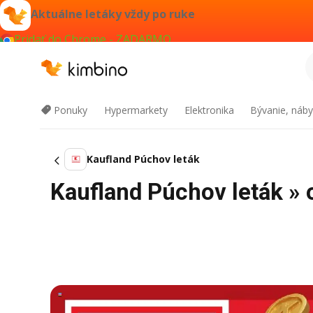
Aktuálne letáky vždy po ruke
Pridať do Chrome - ZADARMO
Ponuky
Hypermarkety
Elektronika
Bývanie, náby
Kaufland Púchov leták
Kaufland Púchov leták »