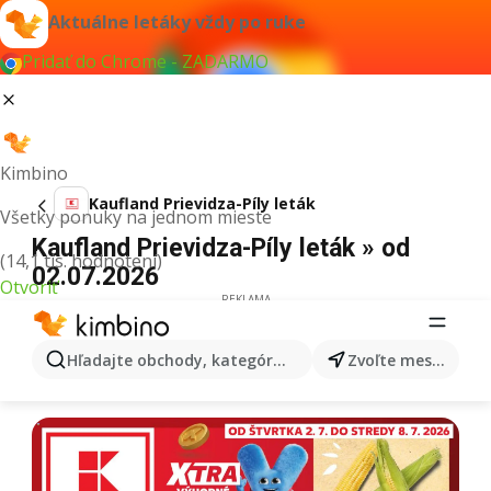
Aktuálne letáky vždy po ruke
Pridať do Chrome - ZADARMO
Kimbino
Kaufland Prievidza-Píly leták
Všetky ponuky na jednom mieste
Kaufland Prievidza-Píly leták » od
(14,1 tis. hodnotení)
02.07.2026
Otvoriť
REKLAMA
Hľadajte obchody, kategórie, produkty...
Zvoľte mesto