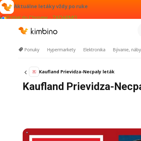
Aktuálne letáky vždy po ruke
Pridať do Chrome - ZADARMO
Ponuky
Hypermarkety
Elektronika
Bývanie, náby
Kaufland Prievidza-Necpaly leták
Kaufland Prievidza-Necpa