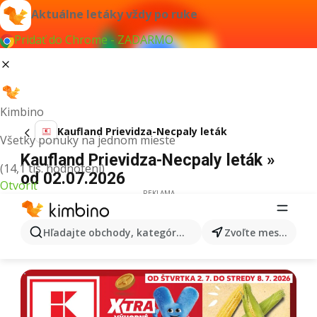
Aktuálne letáky vždy po ruke
Pridať do Chrome - ZADARMO
Kimbino
Kaufland Prievidza-Necpaly leták
Všetky ponuky na jednom mieste
Kaufland Prievidza-Necpaly leták »
(14,1 tis. hodnotení)
od 02.07.2026
Otvoriť
REKLAMA
Hľadajte obchody, kategórie, produkty...
Zvoľte mesto