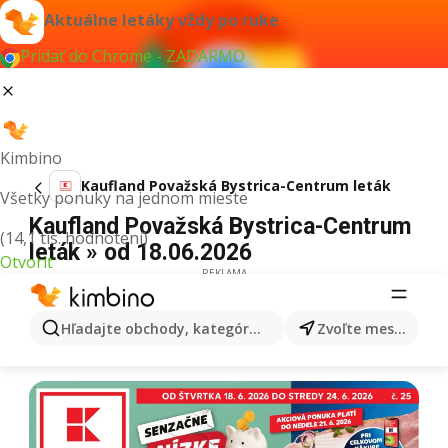
Aktuálne letáky vždy po ruke
Pridať do Chrome - ZADARMO
Kimbino
Kaufland Považská Bystrica-Centrum leták
Všetky ponuky na jednom mieste
Kaufland Považská Bystrica-Centrum
(14,1 tis. hodnotení)
leták » od 18.06.2026
Otvoriť
REKLAMA
Hľadajte obchody, kategórie, produkty...
Zvoľte mesto