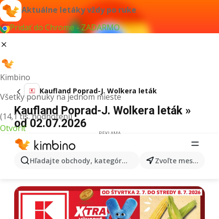
Aktuálne letáky vždy po ruke
Pridať do Chrome - ZADARMO
Kimbino
Kaufland Poprad-J. Wolkera leták
Všetky ponuky na jednom mieste
Kaufland Poprad-J. Wolkera leták »
(14,1 tis. hodnotení)
od 02.07.2026
Otvoriť
REKLAMA
Hľadajte obchody, kategórie, produkty...
Zvoľte mesto