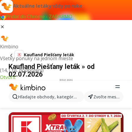
Aktuálne letáky vždy po ruke
Pridať do Chrome - ZADARMO
Kimbino
Kaufland Piešťany leták
Všetky ponuky na jednom mieste
Kaufland Piešťany leták » od
(14,1 tis. hodnotení)
02.07.2026
Otvoriť
REKLAMA
Hľadajte obchody, kategórie, produkty...
Zvoľte mesto