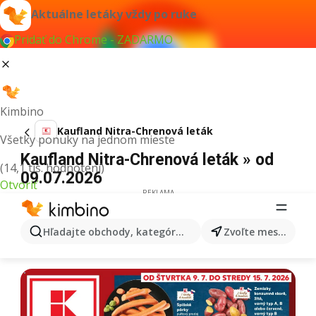
Aktuálne letáky vždy po ruke
Pridať do Chrome - ZADARMO
Kimbino
Kaufland Nitra-Chrenová leták
Všetky ponuky na jednom mieste
Kaufland Nitra-Chrenová leták » od
(14,1 tis. hodnotení)
09.07.2026
Otvoriť
REKLAMA
Hľadajte obchody, kategórie, produkty...
Zvoľte mesto