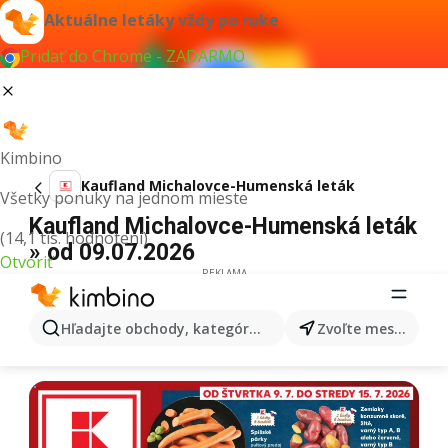
Aktuálne letáky vždy po ruke
Pridať do Chrome - ZADARMO
Kimbino
Kaufland Michalovce-Humenská leták
Všetky ponuky na jednom mieste
Kaufland Michalovce-Humenská leták
(14,1 tis. hodnotení)
» od 09.07.2026
Otvoriť
REKLAMA
Hľadajte obchody, kategórie, produkty...
Zvoľte mesto