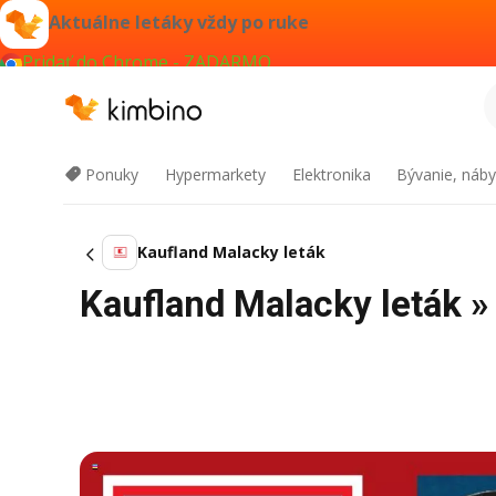
Aktuálne letáky vždy po ruke
Pridať do Chrome - ZADARMO
Ponuky
Hypermarkety
Elektronika
Bývanie, náby
Kaufland Malacky leták
Kaufland Malacky leták »