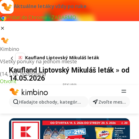
Aktuálne letáky vždy po ruke
Pridať do Chrome - ZADARMO
Kimbino
Kaufland Liptovský Mikuláš leták
Všetky ponuky na jednom mieste
Kaufland Liptovský Mikuláš leták » od
(14,1 tis. hodnotení)
14.05.2026
Otvoriť
REKLAMA
Hľadajte obchody, kategórie, produkty...
Zvoľte mesto