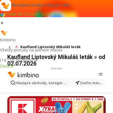
Aktuálne letáky vždy po ruke
Pridať do Chrome - ZADARMO
Kimbino
Kaufland Liptovský Mikuláš leták
Všetky ponuky na jednom mieste
Kaufland Liptovský Mikuláš leták » od
(14,1 tis. hodnotení)
02.07.2026
Otvoriť
REKLAMA
Hľadajte obchody, kategórie, produkty...
Zvoľte mesto