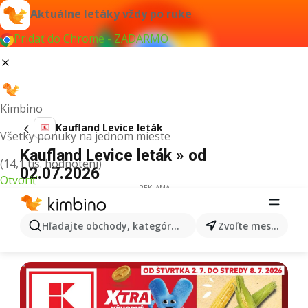
Aktuálne letáky vždy po ruke
Pridať do Chrome - ZADARMO
Kimbino
Kaufland Levice leták
Všetky ponuky na jednom mieste
Kaufland Levice leták » od
(14,1 tis. hodnotení)
02.07.2026
Otvoriť
REKLAMA
Hľadajte obchody, kategórie, produkty...
Zvoľte mesto