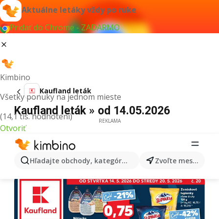
Aktuálne letáky vždy po ruke
Pridať do Chrome - ZADARMO
Kimbino
Kaufland leták
Všetky ponuky na jednom mieste
Kaufland leták » od 14.05.2026
(14,1 tis. hodnotení)
REKLAMA
Otvoriť
Hľadajte obchody, kategórie, produkty...
Zvoľte mesto