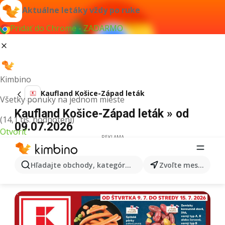
Aktuálne letáky vždy po ruke
Pridať do Chrome - ZADARMO
Kimbino
Kaufland Košice-Západ leták
Všetky ponuky na jednom mieste
Kaufland Košice-Západ leták » od
(14,1 tis. hodnotení)
09.07.2026
Otvoriť
REKLAMA
Hľadajte obchody, kategórie, produkty...
Zvoľte mesto