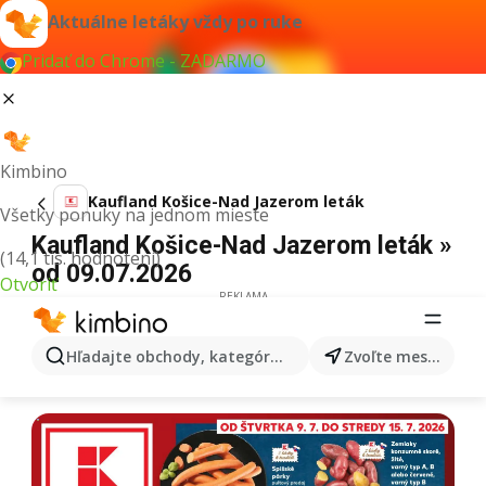
Aktuálne letáky vždy po ruke
Pridať do Chrome - ZADARMO
Kimbino
Kaufland Košice-Nad Jazerom leták
Všetky ponuky na jednom mieste
Kaufland Košice-Nad Jazerom leták »
(14,1 tis. hodnotení)
od 09.07.2026
Otvoriť
REKLAMA
Hľadajte obchody, kategórie, produkty...
Zvoľte mesto