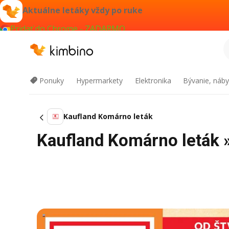
Aktuálne letáky vždy po ruke
Pridať do Chrome - ZADARMO
Ponuky
Hypermarkety
Elektronika
Bývanie, náby
Kaufland Komárno leták
Kaufland Komárno leták 